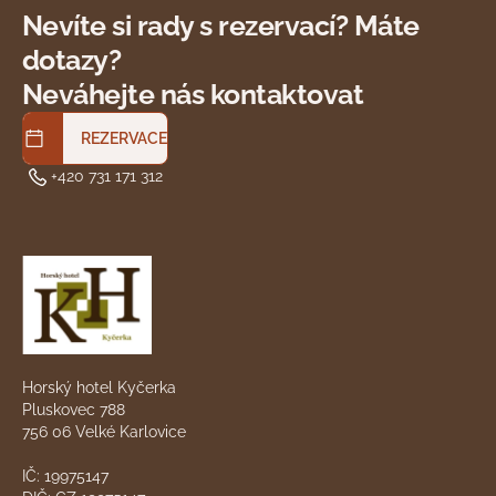
Nevíte si rady s rezervací? Máte
dotazy?
Neváhejte nás kontaktovat
REZERVACE
+420 731 171 312
Horský hotel Kyčerka
Pluskovec 788
756 06 Velké Karlovice
IČ: 19975147