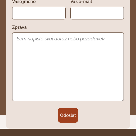
Vaše jméno
Váš e-mail
Zpráva
Odeslat